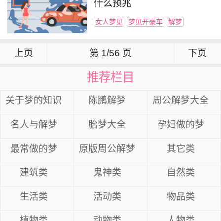
什么预兆
女人梦见
梦见开豪车
解梦
上页
第 1/56 页
下页
推荐栏目
关于梦的知识
陈鹏解梦
周公解梦大全
名人与解梦
胎梦大全
孕妇做的梦
最常做的梦
原版周公解梦
其它类
建筑类
鬼神类
自然类
生活类
活动类
物品类
植物类
动物类
人物类