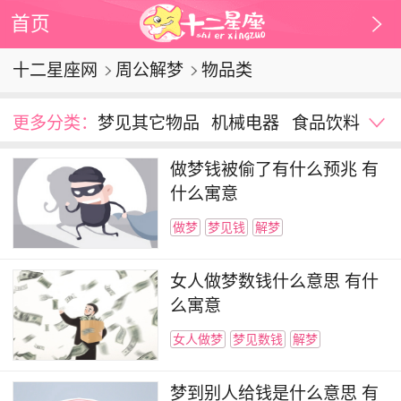
首页
十二星座网
周公解梦
物品类
更多分类：
梦见其它物品
机械电器
食品饮料
生活用品
文化用品
服装饰品
财务宝石
做梦钱被偷了有什么预兆 有
音乐舞蹈
武器
交通运输工具
梦见钱
什么寓意
梦见火车
梦见船
梦见豆腐
梦见枕头
做梦
梦见钱
解梦
梦见项链
梦见手表
梦见鞭炮
梦见被子
梦见手机
梦见钱包
梦见自行车
梦见飞机
女人做梦数钱什么意思 有什
梦见鸡蛋
梦见车
梦见窗帘
梦见汽车
么寓意
梦见玻璃
梦见鞋
梦见棺材
梦见马桶
女人做梦
梦见数钱
解梦
梦到别人给钱是什么意思 有